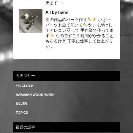
テます …
All by hand
次の作品のパーツ作り
小さい
パーツも全て叩いて
やすりがけし
てアレコレ
して 手作業で作ってま
す
なのですごく時間がかかること
もあるけど 丁寧に仕事して仕上がり
が …
カテゴリー
Fin CLOCK
HAWAIIAN WOOD WORK
SILVER
TOPICS
最近の記事